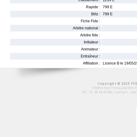
Classement :
1299 E
Rapide :
799 E
Blitz :
799 E
Fiche Fide :
Arbitre national :
Arbitre fide :
Initiateur :
Animateur :
Entraîneur :
Affiliation :
Licence B le 19/05/
Copyright © 2015 FFE
Fédération Française des 
tél :
01 39 44 65 80
| contact :
con