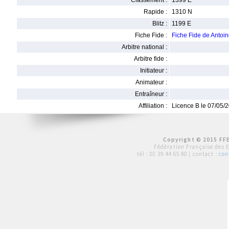
Classement :
1399 E
Rapide :
1310 N
Blitz :
1199 E
Fiche Fide :
Fiche Fide de Anto
Arbitre national :
Arbitre fide :
Initiateur :
Animateur :
Entraîneur :
Affiliation :
Licence B le 07/05/
Copyright © 2015 FFE
Fédération Française des 
tél :
01 39 44 65 80
| contact :
con