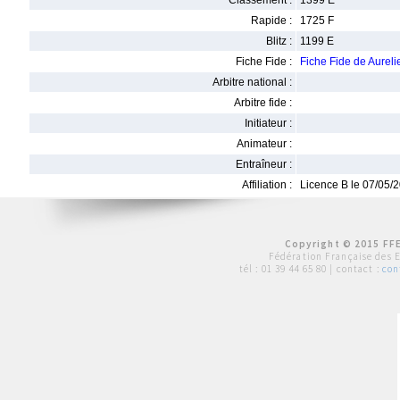
Classement :
1399 E
Rapide :
1725 F
Blitz :
1199 E
Fiche Fide :
Fiche Fide de Aurel
Arbitre national :
Arbitre fide :
Initiateur :
Animateur :
Entraîneur :
Affiliation :
Licence B le 07/05/
Copyright © 2015 FFE
Fédération Française des 
tél :
01 39 44 65 80
| contact :
con