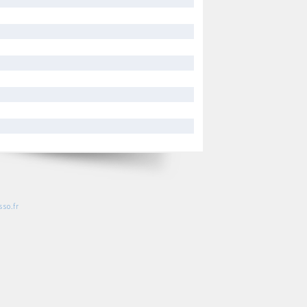
so.fr