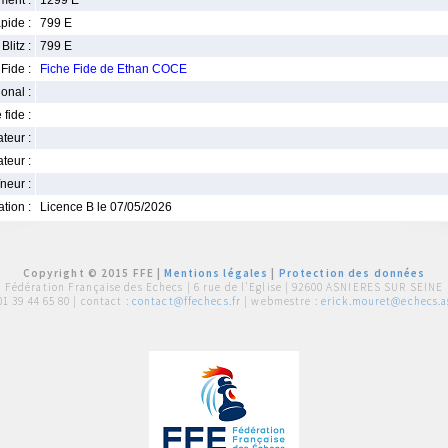
ment :
1299 E
pide :
799 E
Blitz :
799 E
Fide :
Fiche Fide de Ethan COCE
ional :
 fide :
iateur :
teur :
neur :
iation :
Licence B le 07/05/2026
Copyright © 2015 FFE |
Mentions légales
|
Protection des données
Fédération Française des Echecs |
6 rue de l'Eglise | 92600 ASNIERES SUR SEINE
01 39 44 65 80
| contact :
contact@ffechecs.fr
| webmestre :
erick.mouret@echecs.as