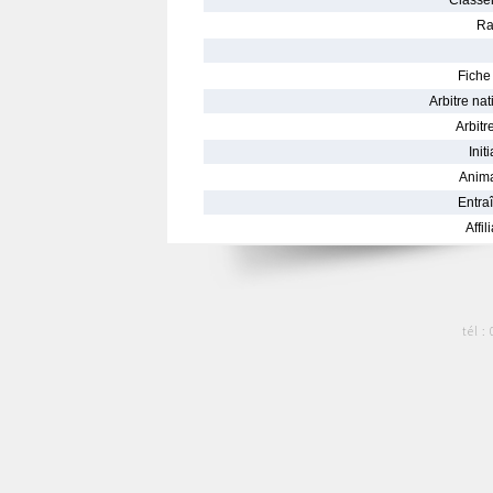
Classe
Ra
Fiche 
Arbitre nat
Arbitre
Init
Anima
Entraî
Affil
tél :