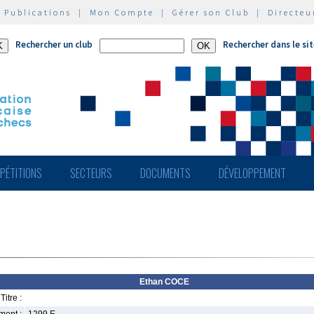
|
Publications
|
Mon Compte
|
Gérer son Club
|
Directeu
Rechercher un club
Rechercher dans le si
PÉTITIONS
SECTEURS
DOCUMENTS
DÉVELOPPEMENT
Ethan COCE
Titre :