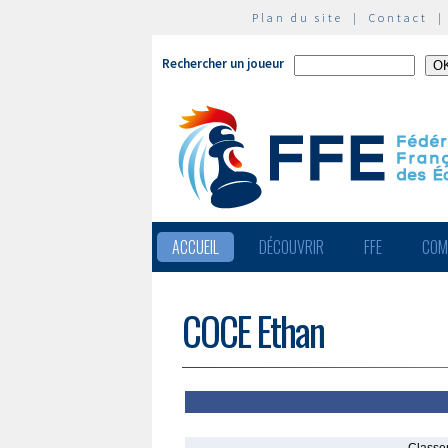
Plan du site
|
Contact
Rechercher un joueur
ACCUEIL
DÉCOUVRIR
FFE
COM
COCE Ethan