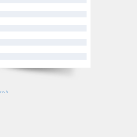
so.fr