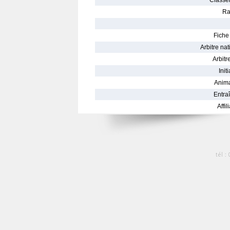
Classe
Ra
Fiche 
Arbitre nat
Arbitre
Init
Anima
Entraî
Affil
tél :