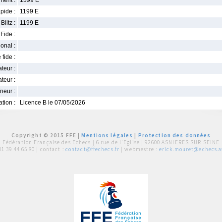
ment :
1399 E
pide :
1199 E
Blitz :
1199 E
Fide :
ional :
 fide :
iateur :
teur :
neur :
iation :
Licence B le 07/05/2026
Copyright © 2015 FFE |
Mentions légales
|
Protection des données
Fédération Française des Echecs |
6 rue de l'Eglise | 92600 ASNIERES SUR SEINE
01 39 44 65 80
| contact :
contact@ffechecs.fr
| webmestre :
erick.mouret@echecs.as