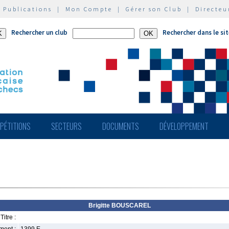
|
Publications
|
Mon Compte
|
Gérer son Club
|
Directeu
Rechercher un club
Rechercher dans le si
PÉTITIONS
SECTEURS
DOCUMENTS
DÉVELOPPEMENT
Brigitte BOUSCAREL
Titre :