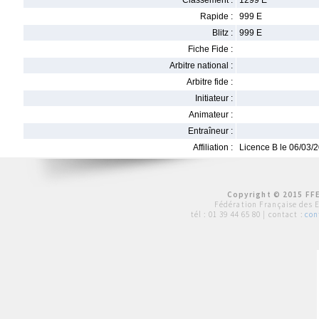
Classement :
1299 E
Rapide :
999 E
Blitz :
999 E
Fiche Fide :
Arbitre national :
Arbitre fide :
Initiateur :
Animateur :
Entraîneur :
Affiliation :
Licence B le 06/03/
Copyright © 2015 FFE
Fédération Française des 
tél :
01 39 44 65 80
| contact :
con