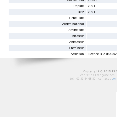
Classement :
1299 E
Rapide :
799 E
Blitz :
799 E
Fiche Fide :
Arbitre national :
Arbitre fide :
Initiateur :
Animateur :
Entraîneur :
Affiliation :
Licence B le 06/03/
Copyright © 2015 FFE
Fédération Française des 
tél :
01 39 44 65 80
| contact :
con