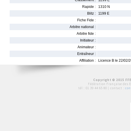
Classement :
1299 E
Rapide :
1310 N
Blitz :
1199 E
Fiche Fide :
Arbitre national :
Arbitre fide :
Initiateur :
Animateur :
Entraîneur :
Affiliation :
Licence B le 22/02/
Copyright © 2015 FFE
Fédération Française des 
tél :
01 39 44 65 80
| contact :
con