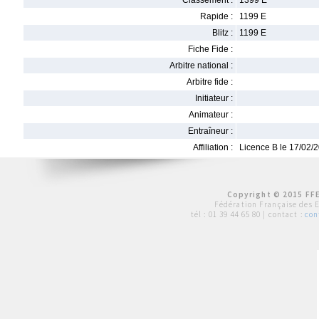
Classement :
1399 E
Rapide :
1199 E
Blitz :
1199 E
Fiche Fide :
Arbitre national :
Arbitre fide :
Initiateur :
Animateur :
Entraîneur :
Affiliation :
Licence B le 17/02/
Copyright © 2015 FFE
Fédération Française des 
tél :
01 39 44 65 80
| contact :
con