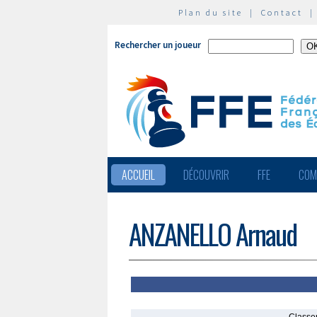
Plan du site
|
Contact
Rechercher un joueur
ACCUEIL
DÉCOUVRIR
FFE
COM
ANZANELLO Arnaud