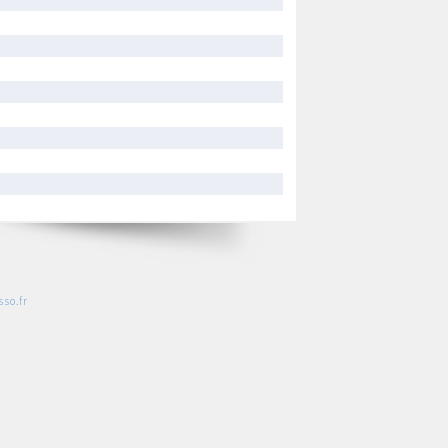
so.fr