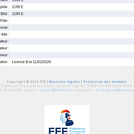
ment :
1399 E
pide :
1199 E
Blitz :
1199 E
Fide :
ional :
 fide :
iateur :
teur :
neur :
iation :
Licence B le 11/02/2026
Copyright © 2015 FFE |
Mentions légales
|
Protection des données
Fédération Française des Echecs |
6 rue de l'Eglise | 92600 ASNIERES SUR SEINE
01 39 44 65 80
| contact :
contact@ffechecs.fr
| webmestre :
erick.mouret@echecs.as