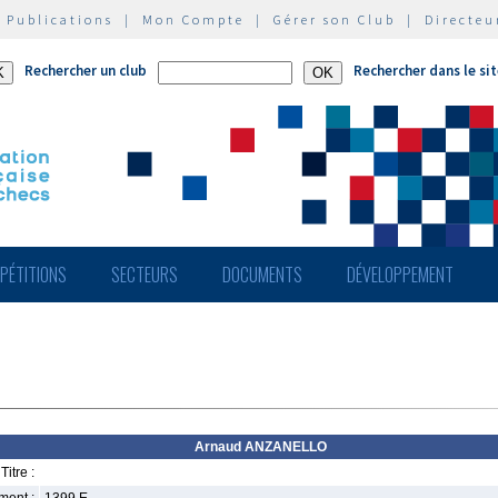
|
Publications
|
Mon Compte
|
Gérer son Club
|
Directeu
Rechercher un club
Rechercher dans le si
PÉTITIONS
SECTEURS
DOCUMENTS
DÉVELOPPEMENT
Arnaud ANZANELLO
Titre :