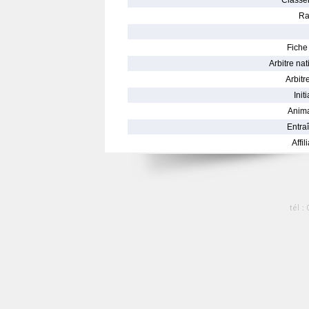
Classe
Ra
Fiche 
Arbitre nat
Arbitre
Init
Anima
Entraî
Affil
tél :