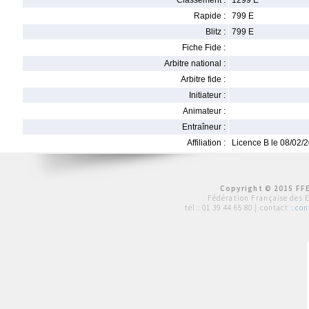
Classement :
1299 E
Rapide :
799 E
Blitz :
799 E
Fiche Fide :
Arbitre national :
Arbitre fide :
Initiateur :
Animateur :
Entraîneur :
Affiliation :
Licence B le 08/02/
Copyright © 2015 FFE
Fédération Française des 
tél :
01 39 44 65 80
| contact :
con