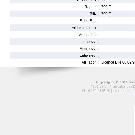
Classement :
1299 E
Rapide :
799 E
Blitz :
799 E
Fiche Fide :
Arbitre national :
Arbitre fide :
Initiateur :
Animateur :
Entraîneur :
Affiliation :
Licence B le 08/02/
Copyright © 2015 FFE
Fédération Française des 
tél :
01 39 44 65 80
| contact :
con