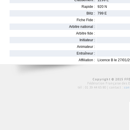
Classement :
1299 E
Rapide :
920 N
Blitz :
799 E
Fiche Fide :
Arbitre national :
Arbitre fide :
Initiateur :
Animateur :
Entraîneur :
Affiliation :
Licence B le 27/01/
Copyright © 2015 FFE
Fédération Française des 
tél :
01 39 44 65 80
| contact :
con