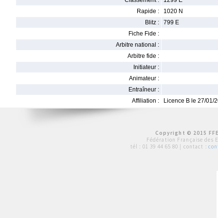
Classement :
1299 E
Rapide :
1020 N
Blitz :
799 E
Fiche Fide :
Arbitre national :
Arbitre fide :
Initiateur :
Animateur :
Entraîneur :
Affiliation :
Licence B le 27/01/
Copyright © 2015 FFE
Fédération Française des 
tél :
01 39 44 65 80
| contact :
con