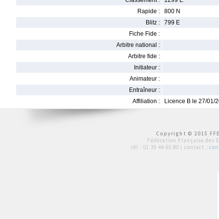
Classement :
1299 E
Rapide :
800 N
Blitz :
799 E
Fiche Fide :
Arbitre national :
Arbitre fide :
Initiateur :
Animateur :
Entraîneur :
Affiliation :
Licence B le 27/01/
Copyright © 2015 FFE
Fédération Française des 
tél :
01 39 44 65 80
| contact :
con