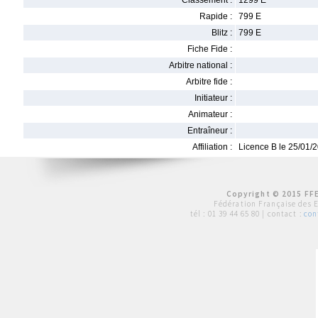
Classement :
1299 E
Rapide :
799 E
Blitz :
799 E
Fiche Fide :
Arbitre national :
Arbitre fide :
Initiateur :
Animateur :
Entraîneur :
Affiliation :
Licence B le 25/01/
Copyright © 2015 FFE
Fédération Française des 
tél :
01 39 44 65 80
| contact :
con