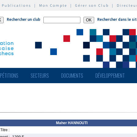
|
Publications
|
Mon Compte
|
Gérer son Club
|
Directeu
Rechercher un club
Rechercher dans le si
PÉTITIONS
SECTEURS
DOCUMENTS
DÉVELOPPEMENT
Maher HANNOUTI
Titre :