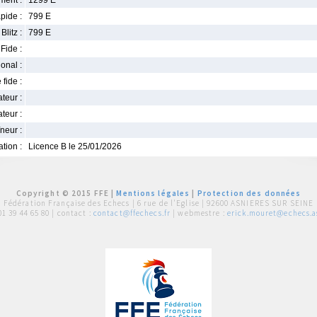
ment :
1299 E
pide :
799 E
Blitz :
799 E
Fide :
ional :
 fide :
iateur :
teur :
neur :
iation :
Licence B le 25/01/2026
Copyright © 2015 FFE |
Mentions légales
|
Protection des données
Fédération Française des Echecs |
6 rue de l'Eglise | 92600 ASNIERES SUR SEINE
01 39 44 65 80
| contact :
contact@ffechecs.fr
| webmestre :
erick.mouret@echecs.as