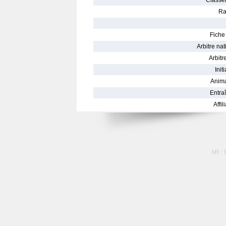
Classe
Ra
Fiche 
Arbitre nat
Arbitre
Init
Anima
Entraî
Affil
tél :