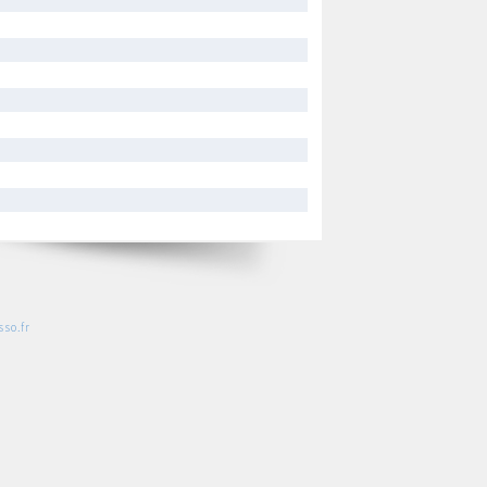
so.fr