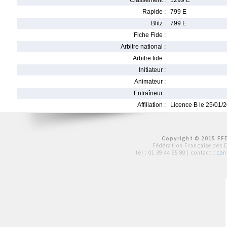
Classement :
1299 E
Rapide :
799 E
Blitz :
799 E
Fiche Fide :
Arbitre national :
Arbitre fide :
Initiateur :
Animateur :
Entraîneur :
Affiliation :
Licence B le 25/01/
Copyright © 2015 FFE
Fédération Française des 
tél :
01 39 44 65 80
| contact :
con