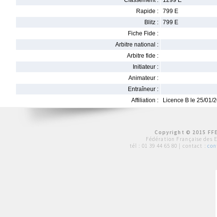
Classement :
1299 E
Rapide :
799 E
Blitz :
799 E
Fiche Fide :
Arbitre national :
Arbitre fide :
Initiateur :
Animateur :
Entraîneur :
Affiliation :
Licence B le 25/01/
Copyright © 2015 FFE
Fédération Française des 
tél :
01 39 44 65 80
| contact :
con