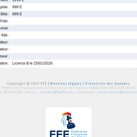
ment :
1299 E
pide :
999 E
Blitz :
999 E
Fide :
ional :
 fide :
iateur :
teur :
neur :
iation :
Licence B le 25/01/2026
Copyright © 2015 FFE |
Mentions légales
|
Protection des données
Fédération Française des Echecs |
6 rue de l'Eglise | 92600 ASNIERES SUR SEINE
01 39 44 65 80
| contact :
contact@ffechecs.fr
| webmestre :
erick.mouret@echecs.as