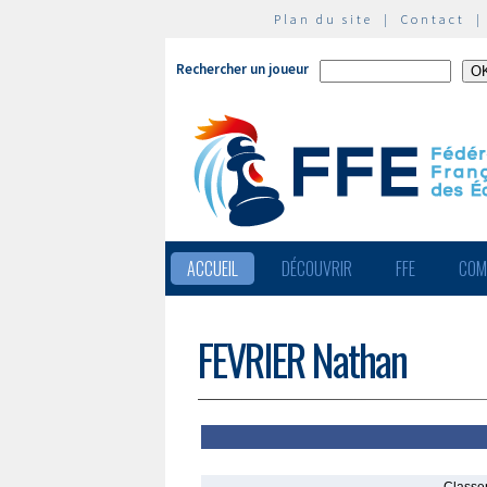
Plan du site
|
Contact
Rechercher un joueur
ACCUEIL
DÉCOUVRIR
FFE
COM
FEVRIER Nathan