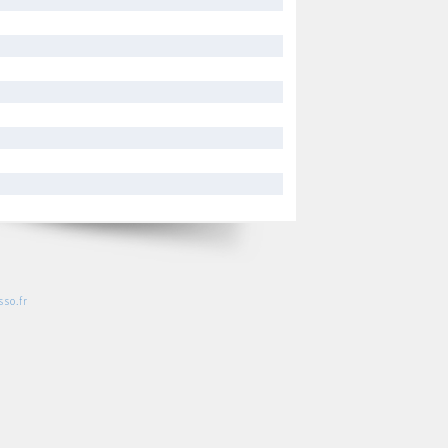
so.fr