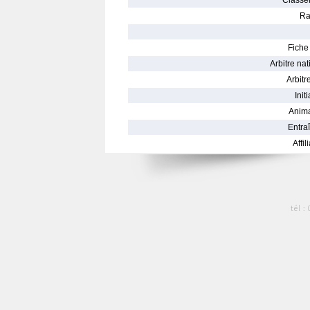
Classe
Ra
Fiche 
Arbitre nat
Arbitre
Init
Anima
Entraî
Affil
tél :