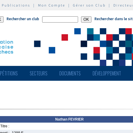
|
Publications
|
Mon Compte
|
Gérer son Club
|
Directeu
Rechercher un club
Rechercher dans le si
PÉTITIONS
SECTEURS
DOCUMENTS
DÉVELOPPEMENT
Nathan FEVRIER
Titre :