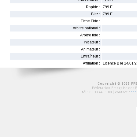
Classement :
1299 E
Rapide :
799 E
Blitz :
799 E
Fiche Fide :
Arbitre national :
Arbitre fide :
Initiateur :
Animateur :
Entraîneur :
Affiliation :
Licence B le 24/01/
Copyright © 2015 FFE
Fédération Française des 
tél :
01 39 44 65 80
| contact :
con