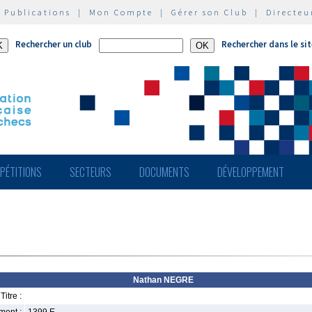
|
Publications
|
Mon Compte
|
Gérer son Club
|
Directeu
Rechercher un club
Rechercher dans le si
PÉTITIONS
SECTEURS
DOCUMENTS
DÉVELOPPEMENT
Nathan NEGRE
Titre :