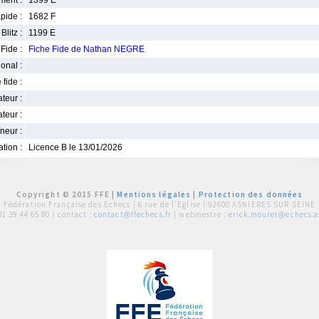
ment :
1399 E
pide :
1682 F
Blitz :
1199 E
Fide :
Fiche Fide de Nathan NEGRE
ional :
 fide :
iateur :
teur :
neur :
iation :
Licence B le 13/01/2026
Copyright © 2015 FFE |
Mentions légales
|
Protection des données
Fédération Française des Echecs |
6 rue de l'Eglise | 92600 ASNIERES SUR SEINE
01 39 44 65 80
| contact :
contact@ffechecs.fr
| webmestre :
erick.mouret@echecs.as