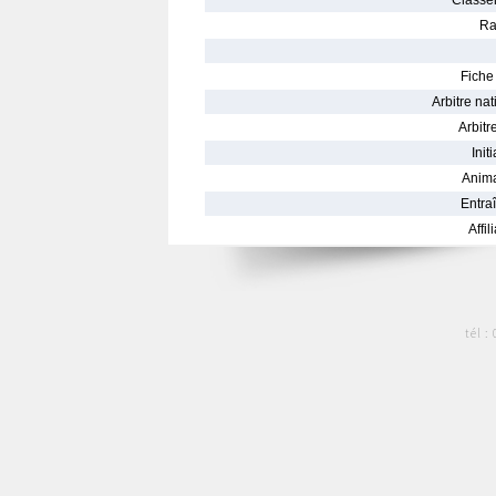
Classe
Ra
Fiche 
Arbitre nat
Arbitre
Init
Anima
Entraî
Affil
tél :