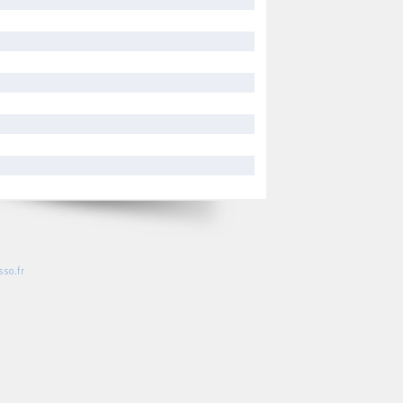
so.fr