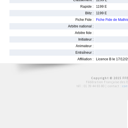
Classement :
1299 E
Rapide :
1199 E
Blitz :
1199 E
Fiche Fide :
Fiche Fide de Math
Arbitre national :
Arbitre fide :
Initiateur :
Animateur :
Entraîneur :
Affiliation :
Licence B le 17/12/
Copyright © 2015 FFE
Fédération Française des 
tél :
01 39 44 65 80
| contact :
con