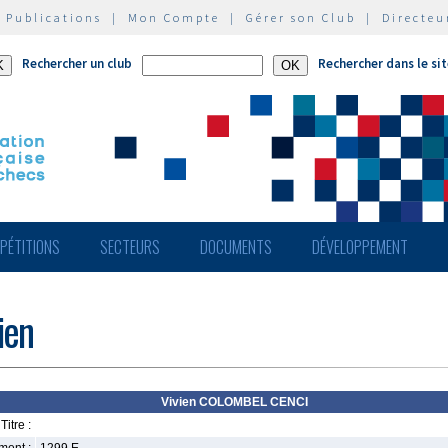
|
Publications
|
Mon Compte
|
Gérer son Club
|
Directeu
Rechercher un club
Rechercher dans le si
PÉTITIONS
SECTEURS
DOCUMENTS
DÉVELOPPEMENT
ien
Vivien COLOMBEL CENCI
Titre :