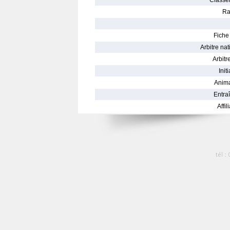
Classe
Ra
Fiche 
Arbitre nat
Arbitre
Init
Anima
Entraî
Affil
tél :