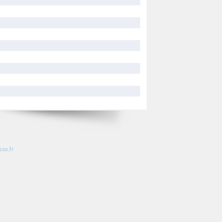
so.fr