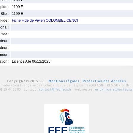
ment :
1299 E
pide :
1199 E
Blitz :
1199 E
Fide :
Fiche Fide de Vivien COLOMBEL CENCI
ional :
 fide :
iateur :
teur :
neur :
iation :
Licence A le 06/12/2025
Copyright © 2015 FFE |
Mentions légales
|
Protection des données
Fédération Française des Echecs |
6 rue de l'Eglise | 92600 ASNIERES SUR SEINE
01 39 44 65 80
| contact :
contact@ffechecs.fr
| webmestre :
erick.mouret@echecs.as