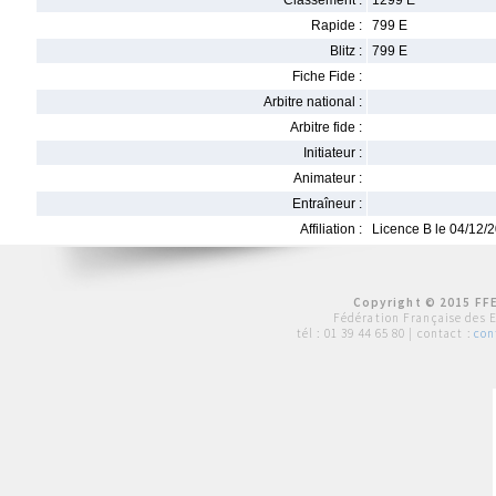
Classement :
1299 E
Rapide :
799 E
Blitz :
799 E
Fiche Fide :
Arbitre national :
Arbitre fide :
Initiateur :
Animateur :
Entraîneur :
Affiliation :
Licence B le 04/12/
Copyright © 2015 FFE
Fédération Française des 
tél :
01 39 44 65 80
| contact :
con