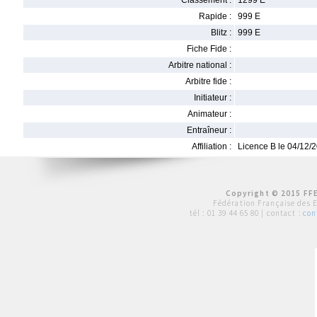
Classement :
1299 E
Rapide :
999 E
Blitz :
999 E
Fiche Fide :
Arbitre national :
Arbitre fide :
Initiateur :
Animateur :
Entraîneur :
Affiliation :
Licence B le 04/12/
Copyright © 2015 FFE
Fédération Française des 
tél :
01 39 44 65 80
| contact :
con