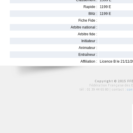
Classement :
1399 E
Rapide :
1199 E
Blitz :
1199 E
Fiche Fide :
Arbitre national :
Arbitre fide :
Initiateur :
Animateur :
Entraîneur :
Affiliation :
Licence B le 21/11/
Copyright © 2015 FFE
Fédération Française des 
tél :
01 39 44 65 80
| contact :
con