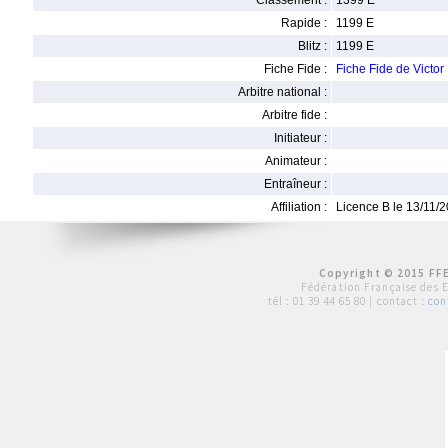
Classement :
1399 E
Rapide :
1199 E
Blitz :
1199 E
Fiche Fide :
Fiche Fide de Victo
Arbitre national :
Arbitre fide :
Initiateur :
Animateur :
Entraîneur :
Affiliation :
Licence B le 13/11/
Copyright © 2015 FFE
Fédération Française des 
tél :
01 39 44 65 80
| contact :
con