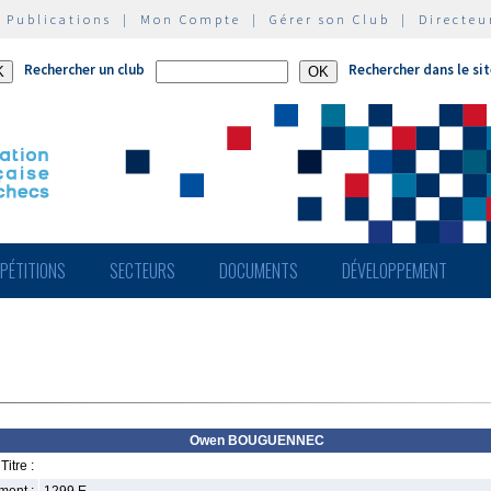
|
Publications
|
Mon Compte
|
Gérer son Club
|
Directeu
Rechercher un club
Rechercher dans le si
PÉTITIONS
SECTEURS
DOCUMENTS
DÉVELOPPEMENT
Owen BOUGUENNEC
Titre :