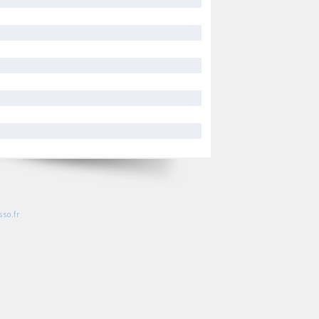
so.fr