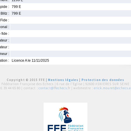
ment :
1299 E
pide :
799 E
Blitz :
799 E
Fide :
ional :
 fide :
iateur :
teur :
neur :
iation :
Licence A le 11/11/2025
Copyright © 2015 FFE |
Mentions légales
|
Protection des données
Fédération Française des Echecs |
6 rue de l'Eglise | 92600 ASNIERES SUR SEINE
01 39 44 65 80
| contact :
contact@ffechecs.fr
| webmestre :
erick.mouret@echecs.as