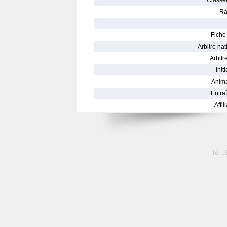
Classe
Ra
Fiche 
Arbitre nat
Arbitre
Init
Anima
Entraî
Affil
tél :