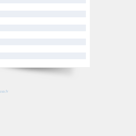
so.fr