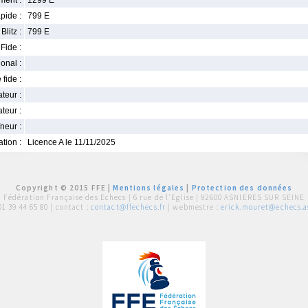
ment :
1299 E
pide :
799 E
Blitz :
799 E
Fide :
ional :
 fide :
iateur :
teur :
neur :
iation :
Licence A le 11/11/2025
Copyright © 2015 FFE |
Mentions légales
|
Protection des données
Fédération Française des Echecs |
6 rue de l'Eglise | 92600 ASNIERES SUR SEINE
01 39 44 65 80
| contact :
contact@ffechecs.fr
| webmestre :
erick.mouret@echecs.as