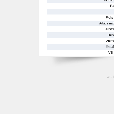
Classe
Ra
Fiche 
Arbitre nat
Arbitre
Init
Anima
Entraî
Affil
tél :