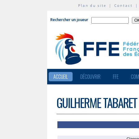
Plan du site
|
Contact
Rechercher un joueur
ACCUEIL
DÉCOUVRIR
FFE
COM
GUILHERME TABARET 