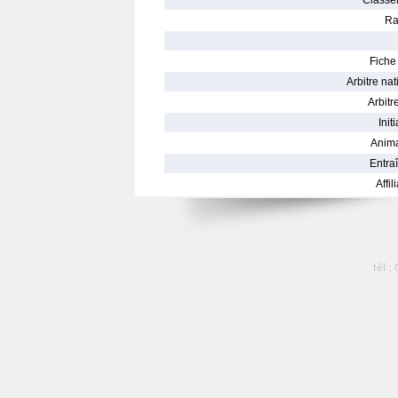
Classe
Ra
Fiche 
Arbitre nat
Arbitre
Init
Anima
Entraî
Affil
tél :