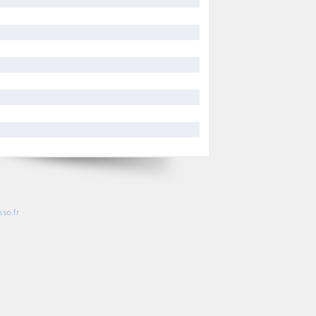
so.fr