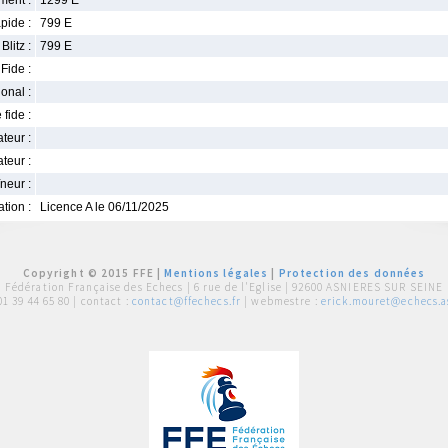
ment :
1299 E
pide :
799 E
Blitz :
799 E
Fide :
ional :
 fide :
iateur :
teur :
neur :
iation :
Licence A le 06/11/2025
Copyright © 2015 FFE |
Mentions légales
|
Protection des données
Fédération Française des Echecs |
6 rue de l'Eglise | 92600 ASNIERES SUR SEINE
01 39 44 65 80
| contact :
contact@ffechecs.fr
| webmestre :
erick.mouret@echecs.as