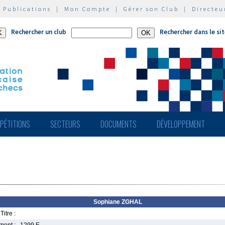
|
Publications
|
Mon Compte
|
Gérer son Club
|
Directeu
Rechercher un club
Rechercher dans le si
PÉTITIONS
SECTEURS
DOCUMENTS
DÉVELOPPEMENT
Sophiane ZGHAL
Titre :