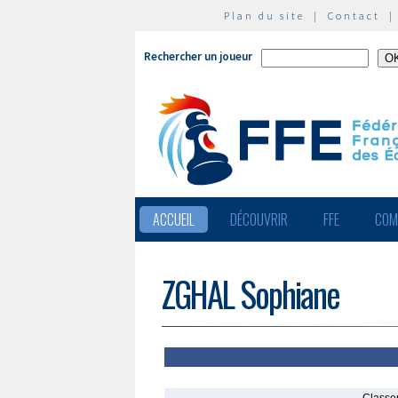
Plan du site
|
Contact
Rechercher un joueur
ACCUEIL
DÉCOUVRIR
FFE
COM
ZGHAL Sophiane