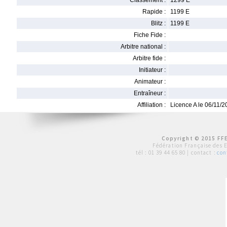
Classement :
1299 E
Rapide :
1199 E
Blitz :
1199 E
Fiche Fide :
Arbitre national :
Arbitre fide :
Initiateur :
Animateur :
Entraîneur :
Affiliation :
Licence A le 06/11/
Copyright © 2015 FFE
Fédération Française des 
tél :
01 39 44 65 80
| contact :
con