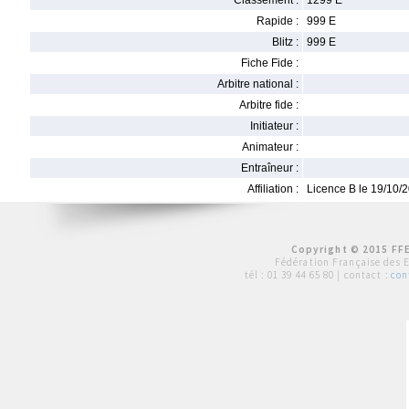
Classement :
1299 E
Rapide :
999 E
Blitz :
999 E
Fiche Fide :
Arbitre national :
Arbitre fide :
Initiateur :
Animateur :
Entraîneur :
Affiliation :
Licence B le 19/10/
Copyright © 2015 FFE
Fédération Française des 
tél :
01 39 44 65 80
| contact :
con