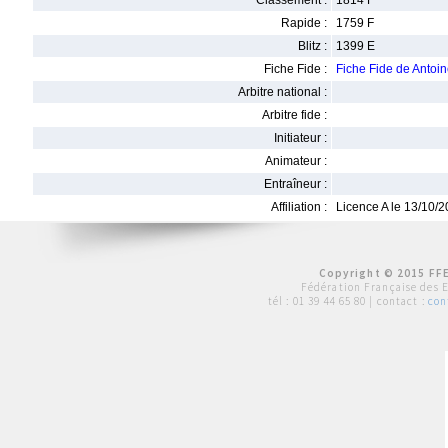
Classement :
1814 F
Rapide :
1759 F
Blitz :
1399 E
Fiche Fide :
Fiche Fide de Antoi
Arbitre national :
Arbitre fide :
Initiateur :
Animateur :
Entraîneur :
Affiliation :
Licence A le 13/10/
Copyright © 2015 FFE
Fédération Française des 
tél :
01 39 44 65 80
| contact :
con