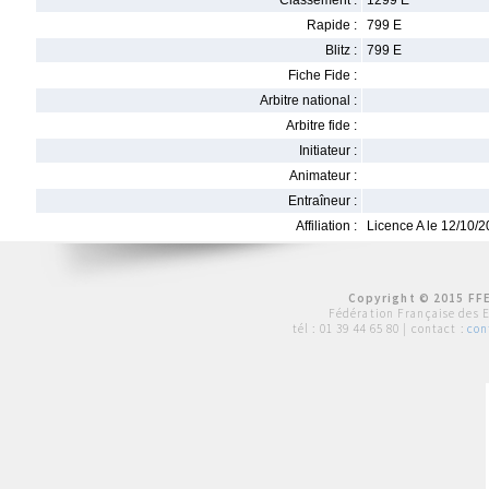
Classement :
1299 E
Rapide :
799 E
Blitz :
799 E
Fiche Fide :
Arbitre national :
Arbitre fide :
Initiateur :
Animateur :
Entraîneur :
Affiliation :
Licence A le 12/10/
Copyright © 2015 FFE
Fédération Française des 
tél :
01 39 44 65 80
| contact :
con