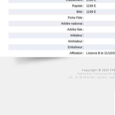
Classement :
1399 E
Rapide :
1199 E
Blitz :
1199 E
Fiche Fide :
Arbitre national :
Arbitre fide :
Initiateur :
Animateur :
Entraîneur :
Affiliation :
Licence B le 11/10/
Copyright © 2015 FFE
Fédération Française des 
tél :
01 39 44 65 80
| contact :
con