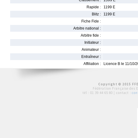
Classement :
1399 E
Rapide :
1199 E
Blitz :
1199 E
Fiche Fide :
Arbitre national :
Arbitre fide :
Initiateur :
Animateur :
Entraîneur :
Affiliation :
Licence B le 11/10/
Copyright © 2015 FFE
Fédération Française des 
tél :
01 39 44 65 80
| contact :
con