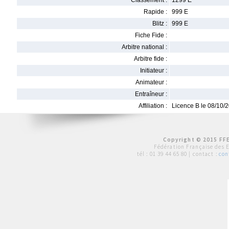
Classement :
1299 E
Rapide :
999 E
Blitz :
999 E
Fiche Fide :
Arbitre national :
Arbitre fide :
Initiateur :
Animateur :
Entraîneur :
Affiliation :
Licence B le 08/10/
Copyright © 2015 FFE
Fédération Française des 
tél :
01 39 44 65 80
| contact :
con