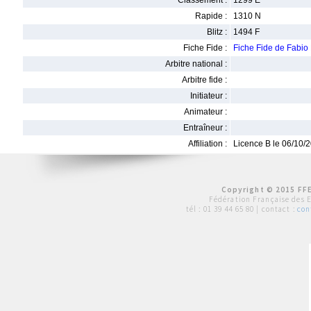
Classement :
1299 E
Rapide :
1310 N
Blitz :
1494 F
Fiche Fide :
Fiche Fide de Fabi
Arbitre national :
Arbitre fide :
Initiateur :
Animateur :
Entraîneur :
Affiliation :
Licence B le 06/10/
Copyright © 2015 FFE
Fédération Française des 
tél :
01 39 44 65 80
| contact :
con