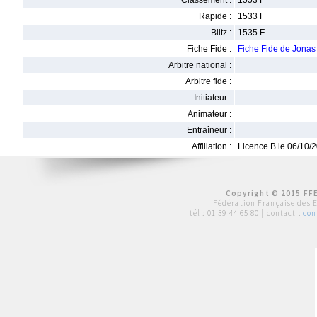
Classement :
1553 F
Rapide :
1533 F
Blitz :
1535 F
Fiche Fide :
Fiche Fide de Jona
Arbitre national :
Arbitre fide :
Initiateur :
Animateur :
Entraîneur :
Affiliation :
Licence B le 06/10/
Copyright © 2015 FFE
Fédération Française des 
tél :
01 39 44 65 80
| contact :
con