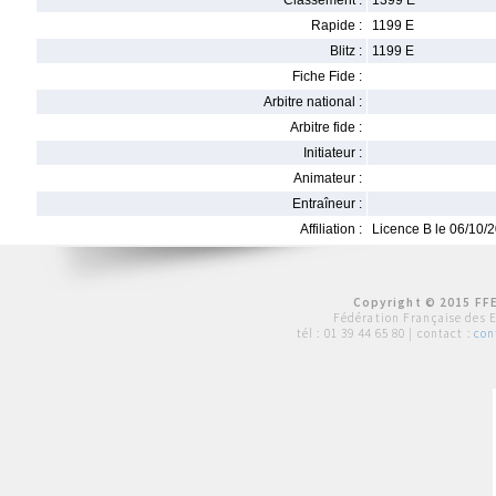
Classement :
1399 E
Rapide :
1199 E
Blitz :
1199 E
Fiche Fide :
Arbitre national :
Arbitre fide :
Initiateur :
Animateur :
Entraîneur :
Affiliation :
Licence B le 06/10/
Copyright © 2015 FFE
Fédération Française des 
tél :
01 39 44 65 80
| contact :
con