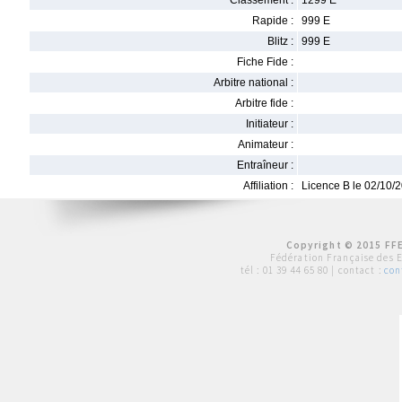
Classement :
1299 E
Rapide :
999 E
Blitz :
999 E
Fiche Fide :
Arbitre national :
Arbitre fide :
Initiateur :
Animateur :
Entraîneur :
Affiliation :
Licence B le 02/10/
Copyright © 2015 FFE
Fédération Française des 
tél :
01 39 44 65 80
| contact :
con