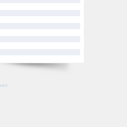
so.fr