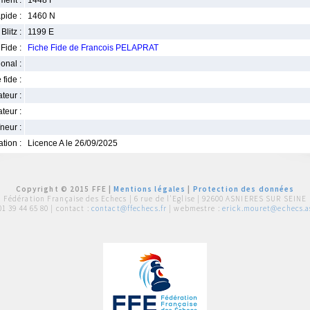
ment :
1448 F
pide :
1460 N
Blitz :
1199 E
Fide :
Fiche Fide de Francois PELAPRAT
ional :
 fide :
iateur :
teur :
neur :
iation :
Licence A le 26/09/2025
Copyright © 2015 FFE |
Mentions légales
|
Protection des données
Fédération Française des Echecs |
6 rue de l'Eglise | 92600 ASNIERES SUR SEINE
01 39 44 65 80
| contact :
contact@ffechecs.fr
| webmestre :
erick.mouret@echecs.as