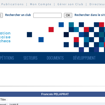
|
Publications
|
Mon Compte
|
Gérer son Club
|
Directeu
Rechercher un club
Rechercher dans le si
PÉTITIONS
SECTEURS
DOCUMENTS
DÉVELOPPEMENT
Francois PELAPRAT
Titre :