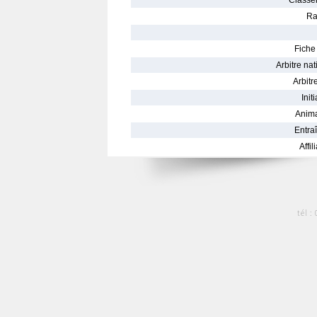
Classe
Ra
Fiche 
Arbitre nat
Arbitre
Init
Anima
Entraî
Affil
tél :