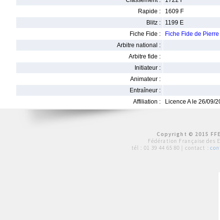
Classement :
1722 F
Rapide :
1609 F
Blitz :
1199 E
Fiche Fide :
Fiche Fide de Pier
Arbitre national :
Arbitre fide :
Initiateur :
Animateur :
Entraîneur :
Affiliation :
Licence A le 26/09/
Copyright © 2015 FFE
Fédération Française des 
tél :
01 39 44 65 80
| contact :
con