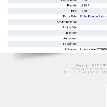
Classement :
1834 F
Rapide :
1828 F
Blitz :
1670 E
Fiche Fide :
Fiche Fide de Fabr
Arbitre national :
Arbitre fide :
Initiateur :
Animateur :
Entraîneur :
Affiliation :
Licence A le 02/10/
Copyright © 2015 FFE
Fédération Française des 
tél :
01 39 44 65 80
| contact :
con