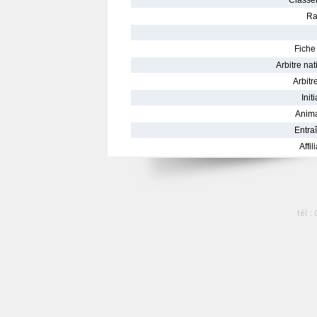
Classe
Ra
Fiche 
Arbitre nat
Arbitre
Init
Anima
Entraî
Affil
tél :