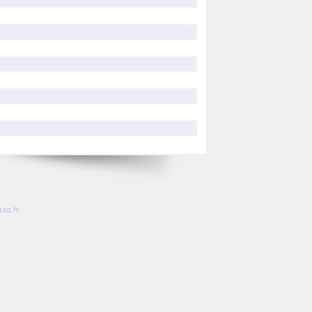
so.fr