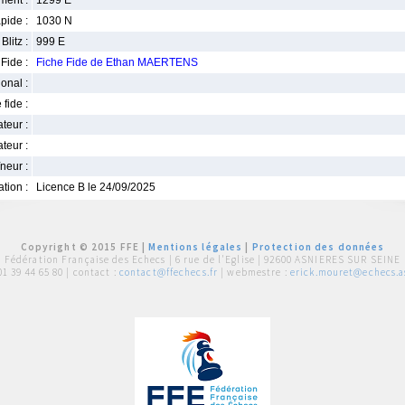
ment :
1299 E
pide :
1030 N
Blitz :
999 E
Fide :
Fiche Fide de Ethan MAERTENS
ional :
 fide :
iateur :
teur :
neur :
iation :
Licence B le 24/09/2025
Copyright © 2015 FFE |
Mentions légales
|
Protection des données
Fédération Française des Echecs |
6 rue de l'Eglise | 92600 ASNIERES SUR SEINE
01 39 44 65 80
| contact :
contact@ffechecs.fr
| webmestre :
erick.mouret@echecs.as