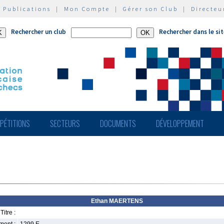
|
Publications
|
Mon Compte
|
Gérer son Club
|
Directeu
Rechercher un club
Rechercher dans le si
PÉTITIONS
SECTEURS
DOCUMENTS
DÉVELOPPEMENT
Ethan MAERTENS
Titre :