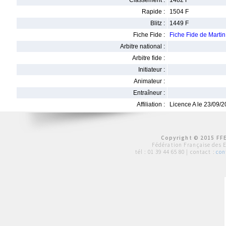
Classement :
1482 F
Rapide :
1504 F
Blitz :
1449 F
Fiche Fide :
Fiche Fide de Mart
Arbitre national :
Arbitre fide :
Initiateur :
Animateur :
Entraîneur :
Affiliation :
Licence A le 23/09/
Copyright © 2015 FFE
Fédération Française des 
tél :
01 39 44 65 80
| contact :
con