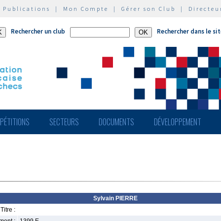
|
Publications
|
Mon Compte
|
Gérer son Club
|
Directeu
Rechercher un club
Rechercher dans le si
PÉTITIONS
SECTEURS
DOCUMENTS
DÉVELOPPEMENT
Sylvain PIERRE
Titre :