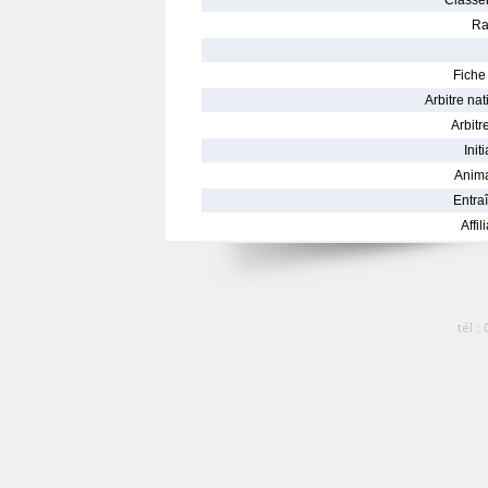
Classe
Ra
Fiche 
Arbitre nat
Arbitre
Init
Anima
Entraî
Affil
tél :