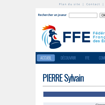
Plan du site
|
Contact
Rechercher un joueur
ACCUEIL
DÉCOUVRIR
FFE
COM
PIERRE Sylvain