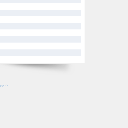
so.fr