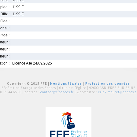
ment :
1399 E
pide :
1199 E
Blitz :
1199 E
Fide :
ional :
 fide :
iateur :
teur :
neur :
iation :
Licence A le 24/09/2025
Copyright © 2015 FFE |
Mentions légales
|
Protection des données
Fédération Française des Echecs |
6 rue de l'Eglise | 92600 ASNIERES SUR SEINE
01 39 44 65 80
| contact :
contact@ffechecs.fr
| webmestre :
erick.mouret@echecs.as