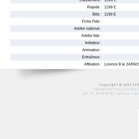
Classement :
1399 E
Rapide :
1199 E
Blitz :
1199 E
Fiche Fide :
Arbitre national :
Arbitre fide :
Initiateur :
Animateur :
Entraîneur :
Affiliation :
Licence B le 24/09/
Copyright © 2015 FFE
Fédération Française des 
tél :
01 39 44 65 80
| contact :
con