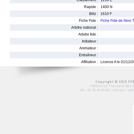
Classement :
1299 E
Rapide :
1400 N
Blitz :
1610 F
Fiche Fide :
Fiche Fide de Nin
Arbitre national :
Arbitre fide :
Initiateur :
Animateur :
Entraîneur :
Affiliation :
Licence A le 01/12/
Copyright © 2015 FFE
Fédération Française des 
tél :
01 39 44 65 80
| contact :
con